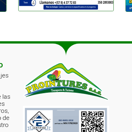
O
jes
 las
es
ros,
o de
stro