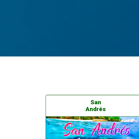
San
Andrés